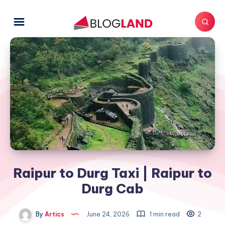
Raipur to Durg Taxi | Raipur to
Durg Cab
By
Artics
June 24, 2026
1 min read
2