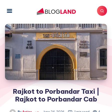
Rajkot to Porbandar Taxi |
Rajkot to Porbandar Cab
By
Artics
June 24, 2026
1 min read
4