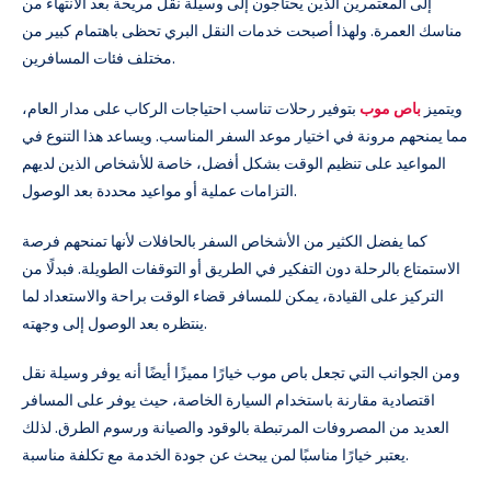
إلى المعتمرين الذين يحتاجون إلى وسيلة نقل مريحة بعد الانتهاء من
مناسك العمرة. ولهذا أصبحت خدمات النقل البري تحظى باهتمام كبير من
مختلف فئات المسافرين.
ويتميز
باص موب
بتوفير رحلات تناسب احتياجات الركاب على مدار العام،
مما يمنحهم مرونة في اختيار موعد السفر المناسب. ويساعد هذا التنوع في
المواعيد على تنظيم الوقت بشكل أفضل، خاصة للأشخاص الذين لديهم
التزامات عملية أو مواعيد محددة بعد الوصول.
كما يفضل الكثير من الأشخاص السفر بالحافلات لأنها تمنحهم فرصة
الاستمتاع بالرحلة دون التفكير في الطريق أو التوقفات الطويلة. فبدلًا من
التركيز على القيادة، يمكن للمسافر قضاء الوقت براحة والاستعداد لما
ينتظره بعد الوصول إلى وجهته.
ومن الجوانب التي تجعل باص موب خيارًا مميزًا أيضًا أنه يوفر وسيلة نقل
اقتصادية مقارنة باستخدام السيارة الخاصة، حيث يوفر على المسافر
العديد من المصروفات المرتبطة بالوقود والصيانة ورسوم الطرق. لذلك
يعتبر خيارًا مناسبًا لمن يبحث عن جودة الخدمة مع تكلفة مناسبة.