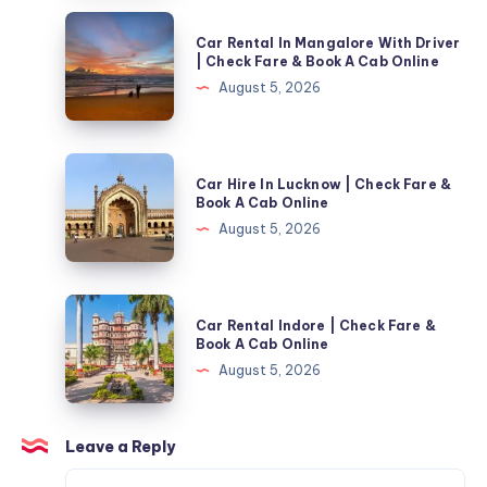
للمساحات
Car
Car Rental In Mangalore With Driver
الكبيرة
Rental
| Check Fare & Book A Cab Online
In
August 5, 2026
Mangalore
With
Driver
Car
Car Hire In Lucknow | Check Fare &
|
Hire
Book A Cab Online
Check
In
August 5, 2026
Fare
Lucknow
&
|
Book
Check
Car
A
Car Rental Indore | Check Fare &
Fare
Rental
Book A Cab Online
Cab
&
Indore
August 5, 2026
Online
Book
|
A
Check
Cab
Fare
Leave a Reply
Online
&