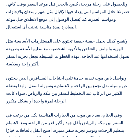
وللحصول على رحلة مريحة، يُنصح بالحجز قبل موعد السفر بوقت كافٍ،
خصوصًا خلال المواسم التي يزداد فيها الإقبال مثل شهر رمضان والإجازات
ومواسم العمرة. كما يُفضل الوصول إلى موقع الانطلاق قبل موعد
المغادرة بمدة مناسبة لتجنب أي استعجال.
ويُنصح كذلك بحمل حقيبة خفيفة تحتوي على المستلزمات الأساسية مثل
الهوية والهاتف والشاحن والأدوية الشخصية، مع تنظيم الأمتعة بطريقة
تسهل استخدامها عند الحاجة. فهذه الخطوات البسيطة تجعل تجربة السفر
أكثر راحة وسلاسة.
ويواصل باص موب تقديم خدمة تلبي احتياجات المسافرين الذين يبحثون
عن وسيلة نقل تجمع بين الراحة والاعتمادية وسهولة التنقل. ولهذا يفضله
الكثير من الركاب عند التخطيط للسفر بين مكة والرياض، سواء كانت
الرحلة لمرة واحدة أو بشكل متكرر.
وفي الختام، يعد باص موب من الخيارات المناسبة لكل من يرغب في
السفر بين مكة والرياض بأقل جهد وأكبر قدر من الراحة. ومع الاهتمام
بتنظيم الرحلات وتوفير تجربة سفر مميزة، أصبح النقل بالحافلات خيارًا