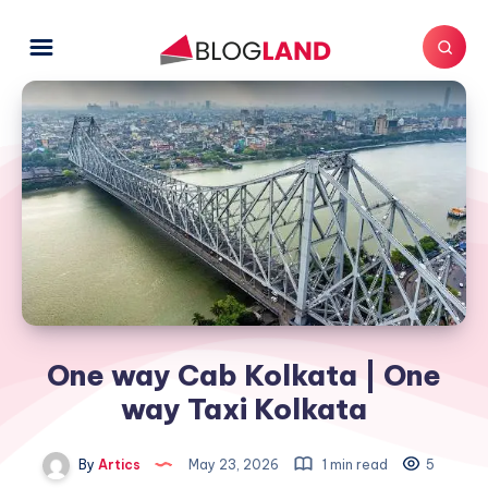
One way Cab Kolkata | One
way Taxi Kolkata
By
Artics
May 23, 2026
1 min read
5